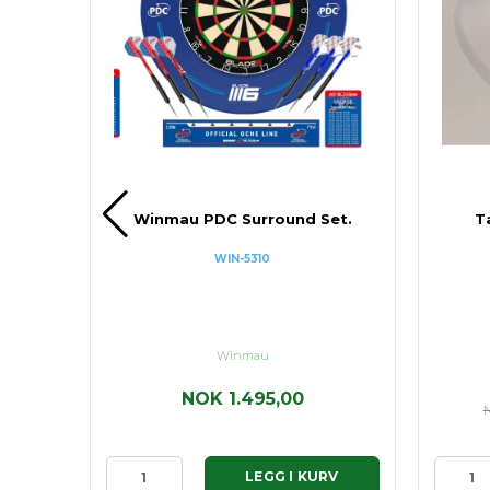
%
Winmau PDC Surround Set.
T
WIN-5310
Winmau
,00
NOK 1.495,00
N
RV
LEGG I KURV