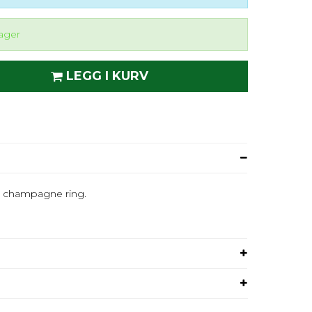
lager
LEGG I KURV
g champagne ring.