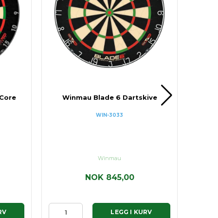
 Core
Winmau Blade 6 Dartskive
NAT
WIN-3033
Winmau
NOK 845,00
RV
LEGG I KURV