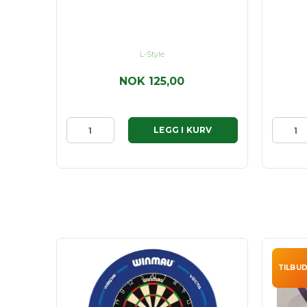
L-Style
NOK 125,00
RV
LEGG I KURV
TILBUD