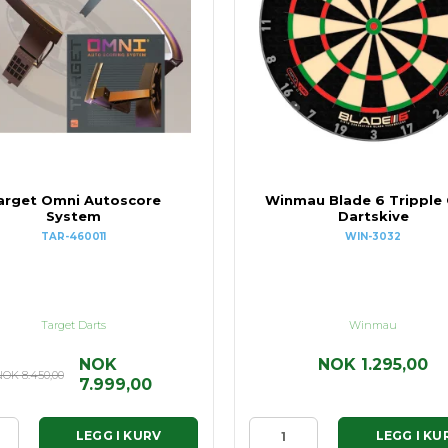
arget Omni Autoscore
Winmau Blade 6 Tripple
System
Dartskive
TAR-460011
WIN-3032
Target Darts
Winmau
NOK
NOK 1.295,00
OK 8.450,00
7.999,00
LEGG I KURV
LEGG I KU