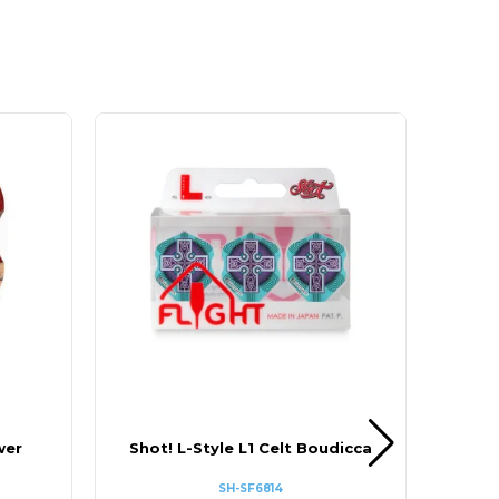
wer
Shot! L-Style L1 Celt Boudicca
Sh
SH-SF6814