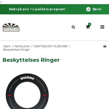
+
Bestill før klokken 13:00 dag til dag levering!
0
Hjem
/
Nettbutikk
/
DARTSKIVER TILBEHØR
/
Beskyttelses Ringer
Beskyttelses Ringer