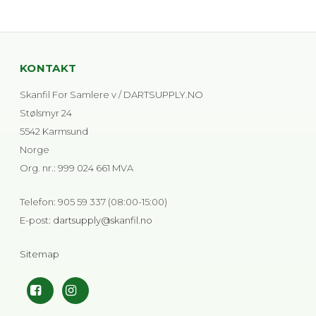
KONTAKT
Skanfil For Samlere v / DARTSUPPLY.NO
Stølsmyr 24
5542 Karmsund
Norge
Org. nr.
:
999 024 661 MVA
Telefon
:
905 59 337 (08:00-15:00)
E-post
:
dartsupply@skanfil.no
Sitemap