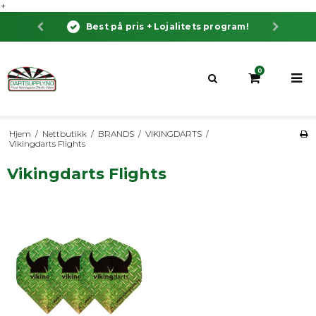
+
Best på pris + Lojalitets program!
0
Hjem
/
Nettbutikk
/
BRANDS
/
VIKINGDARTS
/
Vikingdarts Flights
Vikingdarts Flights