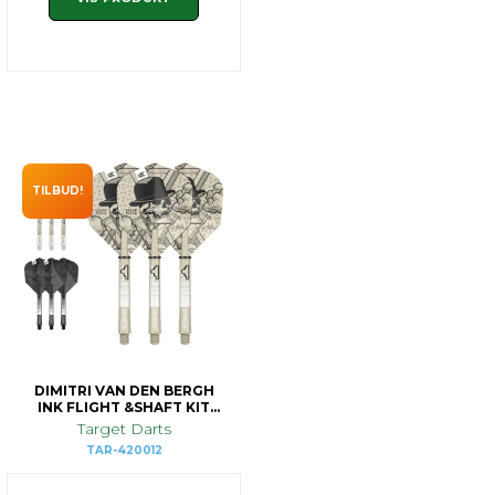
TILBUD!
DIMITRI VAN DEN BERGH
INK FLIGHT &SHAFT KIT
MEDIUM
Target Darts
TAR-420012