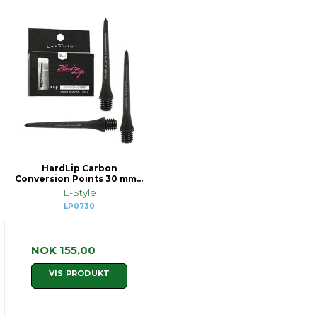
HardLip Carbon
Conversion Points 30 mm 6
stk
L-Style
LP0730
NOK 155,00
VIS PRODUKT