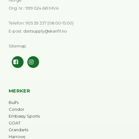
Norge
Org. nr.
:
999 024 661 MVA
Telefon
:
905 59 337 (08:00-15:00)
E-post
:
dartsupply@skanfil.no
Sitemap
MERKER
Bull's
Condor
Embassy Sports
GOAT
Grandarts
Harrows