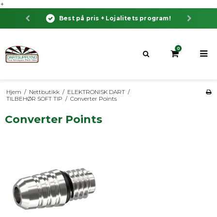
+
Best på pris + Lojalitets program!
0
Hjem
/
Nettbutikk
/
ELEKTRONISK DART
/
TILBEHØR SOFT TIP
/
Converter Points
Converter Points