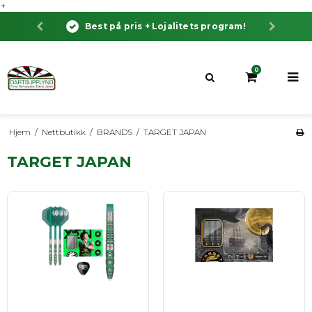
+
Best på pris + Lojalitets program!
0
Hjem
/
Nettbutikk
/
BRANDS
/
TARGET JAPAN
TARGET JAPAN