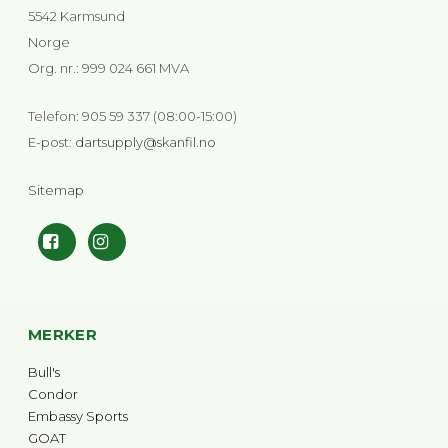
5542 Karmsund
Norge
Org. nr.
:
999 024 661 MVA
Telefon
:
905 59 337 (08:00-15:00)
E-post
:
dartsupply@skanfil.no
Sitemap
MERKER
Bull's
Condor
Embassy Sports
GOAT