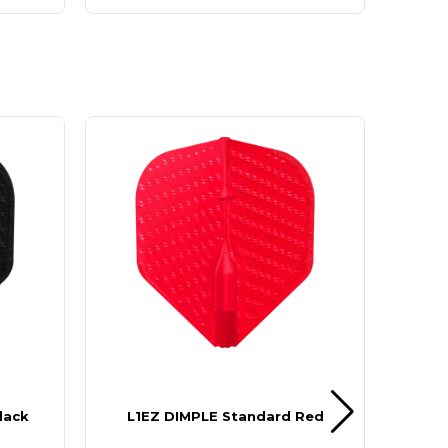
lack
L1EZ DIMPLE Standard Red
H