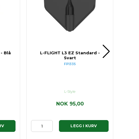
- Blå
L-FLIGHT L3 EZ Standard -
L-FL
Svart
FP1335
L-Style
NOK 95,00
RV
LEGG I KURV