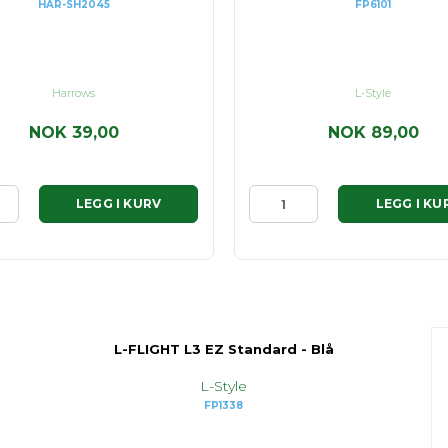
HAR-SH2045
FP6101
Harrows
L-Style
NOK 39,00
NOK 89,00
LEGG I KURV
LEGG I KU
L-FLIGHT L3 EZ Standard - Blå
L-Style
FP1338