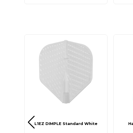
ear B
L1EZ DIMPLE Standard White
H