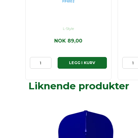
FP6102
L-Style
NOK 89,00
RV
LEGG I KURV
Liknende produkter