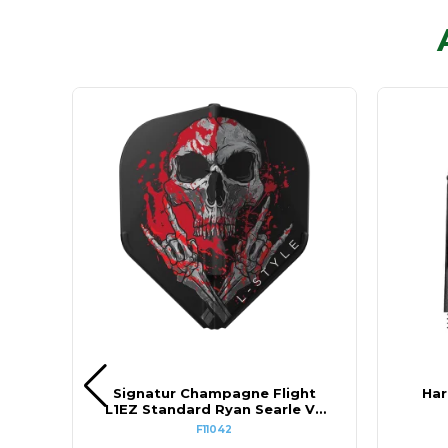
nn
Signatur Champagne Flight
Har
L1EZ Standard Ryan Searle V3
Svart
F11042