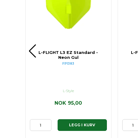
 Hvit
L-FLIGHT L3 EZ Standard -
L-
Neon Gul
FP1383
L-Style
NOK 95,00
RV
LEGG I KURV