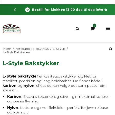
+
Bestill før klokken 13:00 dag til dag levering!
0
Hjem
/
Nettbutikk
/
BRANDS
/
L-STYLE
/
L-Style Bakstykker
L-Style Bakstykker
L-Style bakstykler
er kvalitetsbakstykker utviklet for
stabilitet, presisjon og lang holdbarhet. De finnes både i
karbon
og
nylon
, slik at du kan velge det som passer din
spillestil.
Karbon
: Ekstra slitesterke og stive – gir maksimal kontroll
og presis flyvning
Nylon
: Lettere og mer fleksible – perfekt for jevn release
og komfort