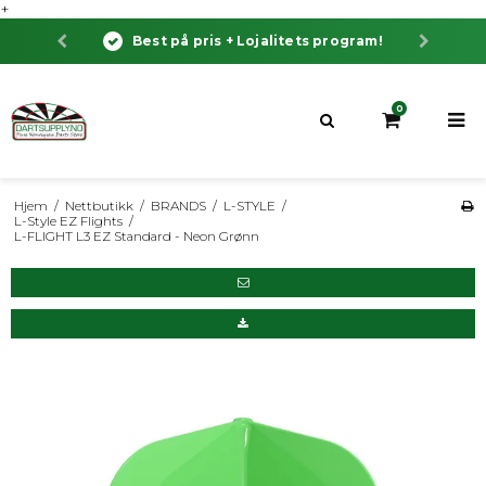
+
Best på pris + Lojalitets program!
Besti
0
Hjem
/
Nettbutikk
/
BRANDS
/
L-STYLE
/
L-Style EZ Flights
/
L-FLIGHT L3 EZ Standard - Neon Grønn