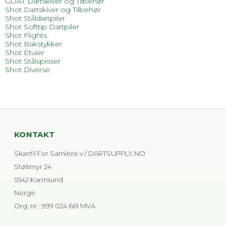
GOAT Dartskiver og Tilbehør
Shot Dartskiver og Tilbehør
Shot Ståldartpiler
Shot Softtip Dartpiler
Shot Flights
Shot Bakstykker
Shot Etuier
Shot Stålspisser
Shot Diverse
KONTAKT
Skanfil For Samlere v / DARTSUPPLY.NO
Stølsmyr 24
5542 Karmsund
Norge
Org. nr.
:
999 024 661 MVA