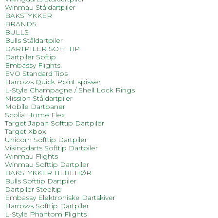
Winmau Ståldartpiler
BAKSTYKKER
BRANDS
BULLS
Bulls Ståldartpiler
DARTPILER SOFT TIP
Dartpiler Softip
Embassy Flights
EVO Standard Tips
Harrows Quick Point spisser
L-Style Champagne / Shell Lock Rings
Mission Ståldartpiler
Mobile Dartbaner
Scolia Home Flex
Target Japan Softtip Dartpiler
Target Xbox
Unicorn Softtip Dartpiler
Vikingdarts Softtip Dartpiler
Winmau Flights
Winmau Softtip Dartpiler
BAKSTYKKER TILBEHØR
Bulls Softtip Dartpiler
Dartpiler Steeltip
Embassy Elektroniske Dartskiver
Harrows Softtip Dartpiler
L-Style Phantom Flights