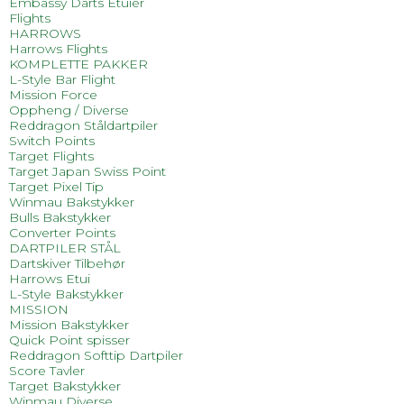
Embassy Darts Etuier
Flights
HARROWS
Harrows Flights
KOMPLETTE PAKKER
L-Style Bar Flight
Mission Force
Oppheng / Diverse
Reddragon Ståldartpiler
Switch Points
Target Flights
Target Japan Swiss Point
Target Pixel Tip
Winmau Bakstykker
Bulls Bakstykker
Converter Points
DARTPILER STÅL
Dartskiver Tilbehør
Harrows Etui
L-Style Bakstykker
MISSION
Mission Bakstykker
Quick Point spisser
Reddragon Softtip Dartpiler
Score Tavler
Target Bakstykker
Winmau Diverse