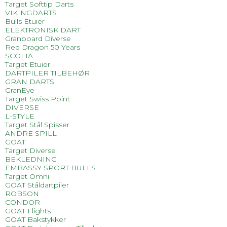
Target Softtip Darts
VIKINGDARTS
Bulls Etuier
ELEKTRONISK DART
Granboard Diverse
Red Dragon 50 Years
SCOLIA
Target Etuier
DARTPILER TILBEHØR
GRAN DARTS
GranEye
Target Swiss Point
DIVERSE
L-STYLE
Target Stål Spisser
ANDRE SPILL
GOAT
Target Diverse
BEKLEDNING
EMBASSY SPORT BULLS
Target Omni
GOAT Ståldartpiler
ROBSON
CONDOR
GOAT Flights
GOAT Bakstykker