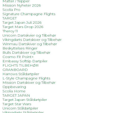
Matter / Tepper
Mission Nyheter 2026
Scolia Pro
Signature Champagne Flights
TARGET
Target Japan Juli 2026
Target Mars Drop 2026
Theroy 11
Unicorn Dartskvier og Tilbehør
Vikingdarts Dartskiver og Tilbehør
Winmau Dartskiver og Tilbehør
Beskyttelses Ringer
Bulls Dartskiver og Tilbehør
Cosmo Fit Point+
Embassy Softtip Dartpiler
FLIGHTS TILBEHØR
GRANBOARD
Harrows Ståldartpiler
L-Style Champagne Flights
Mission Dartskiver og Tilbehør
Oppbevaring
Scolia Home
TARGET JAPAN
Target Japan Ståldartpiler
Target Star Wars
Unicorn Ståldartpiler
Vikingdarts Ståldartpiler