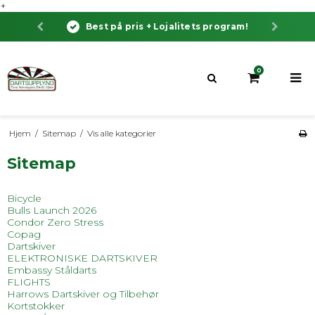
+
Best på pris + Lojalitets program!
0
Hjem
/
Sitemap
/
Vis alle kategorier
Sitemap
Bicycle
Bulls Launch 2026
Condor Zero Stress
Copag
Dartskiver
ELEKTRONISKE DARTSKIVER
Embassy Ståldarts
FLIGHTS
Harrows Dartskiver og Tilbehør
Kortstokker