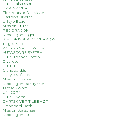
Bulls Stålspisser
DARTSKIVER
Elektroniske Dartskiver
Harrows Diverse
L-Style Etuier
Mission Etuier
REDDRAGON
Reddragon Flights
STÅL SPISSER OG VERKTØY
Target K-Flex
Winmau Switch Points
AUTOSCORE SYSTEM
Bulls Tilbehør Softtip
Diverese
ETUIER
Granboard3s
L-Style Softtips
Mission Diverse
Reddragon Bakstykker
Target K-Shift
UNICORN
Bulls Diverse
DARTSKIVER TILBEHØR
Granboard Dash
Mission Stålspisser
Reddragon Etuier