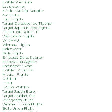
L-Style Premium
Lys systemer
Mission Softtip Dartpiler
NYHETER
Shot Flights
Target Dartskiver og Tilbehør
Target Japan K-Flex Flights
TILBEHØR SOFT TIP
Vikingdarts Flights
WINMAU
Winmau Flights
Bakstykker
Bulls Flights
Embassy Darts Skjorter
Harrows Bakstykker
Kabinetter / Skap
L-Style EZ Flights
Mission Flights
OUTLET
SHOT
SWISS POINTS
Target Japan Etuier
Target Ståldartpiler
Vikingdarts Etuier
Winmau Fusion Flights
Bull's Union Flight