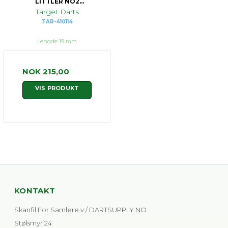
LITTLER NO2
INTERMEDIATE
Target Darts
TAR-410114
Lengde 19 mm
NOK 215,00
VIS PRODUKT
KONTAKT
Skanfil For Samlere v / DARTSUPPLY.NO
Stølsmyr 24