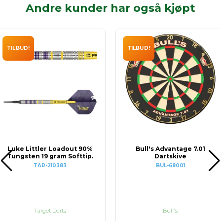
Andre kunder har også kjøpt
TILBUD!
TILBUD!
Luke Littler Loadout 90%
Bull's Advantage 7.01
Tungsten 19 gram Softtip.
Dartskive
TAR-210383
BUL-68001
Target Darts
Bull's