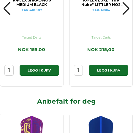
K-FLEX SHAPE/NO6
K-FLEX LUKE "The
MEDIUM BLACK
Nuke" LITTLER NO2
INTERMEDIATE
TAR-410002
TAR-410114
Target Darts
Target Darts
NOK 155,00
NOK 215,00
LEGG I KURV
LEGG I KURV
Anbefalt for deg