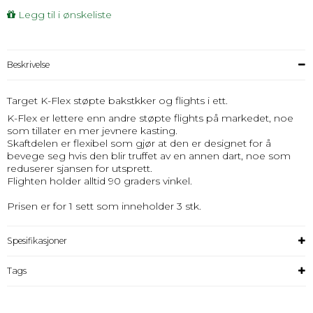
Legg til i ønskeliste
Beskrivelse
Target K-Flex støpte bakstkker og flights i ett.
K-Flex er lettere enn andre støpte flights på markedet, noe
som tillater en mer jevnere kasting.
Skaftdelen er flexibel som gjør at den er designet for å
bevege seg hvis den blir truffet av en annen dart, noe som
reduserer sjansen for utsprett.
Flighten holder alltid 90 graders vinkel.
Prisen er for 1 sett som inneholder 3 stk.
Spesifikasjoner
Tags