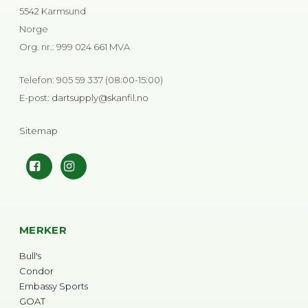
5542 Karmsund
Norge
Org. nr.
:
999 024 661 MVA
Telefon
:
905 59 337 (08:00-15:00)
E-post
:
dartsupply@skanfil.no
Sitemap
MERKER
Bull's
Condor
Embassy Sports
GOAT