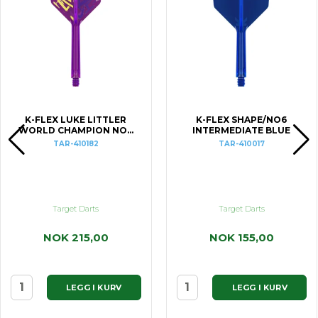
K-FLEX LUKE LITTLER
K-FLEX SHAPE/NO6
WORLD CHAMPION NO6
INTERMEDIATE BLUE
MEDIUM
TAR-410182
TAR-410017
Target Darts
Target Darts
NOK 215,00
NOK 155,00
LEGG I KURV
LEGG I KURV