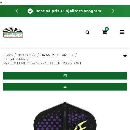
+
Best på pris + Lojalitets program!
0
Hjem
/
Nettbutikk
/
BRANDS
/
TARGET
/
Target K-Flex
/
K-FLEX LUKE "The Nuke" LITTLER NO6 SHORT