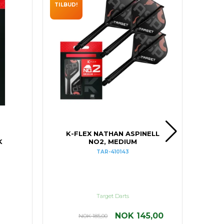
TILBUD!
K-FLEX NATHAN ASPINELL
K
NO2, MEDIUM
TAR-410143
Target Darts
NOK 145,00
NOK 185,00