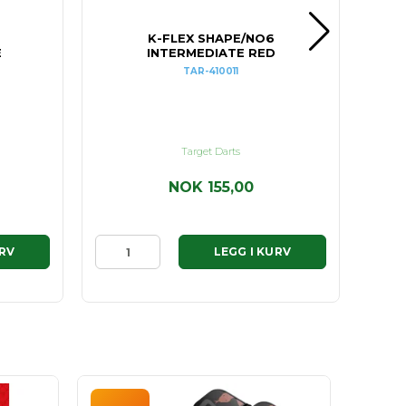
K-FLEX SHAPE/NO6
E
INTERMEDIATE RED
TAR-410011
Target Darts
NOK 155,00
URV
LEGG I KURV