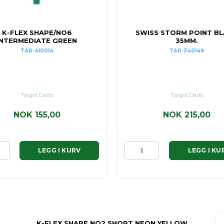
K-FLEX SHAPE/NO6
SWISS STORM POINT B
INTERMEDIATE GREEN
35MM.
TAR-410014
TAR-340149
Target Darts
Target Darts
NOK 155,00
NOK 215,00
LEGG I KURV
LEGG I KU
K-FLEX SHAPE NO2 SHORT NEON YELLOW