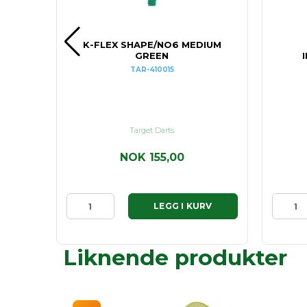
0MM
K-FLEX SHAPE/NO6 MEDIUM
GREEN
TAR-410015
Target Darts
NOK 155,00
RV
LEGG I KURV
Liknende produkter