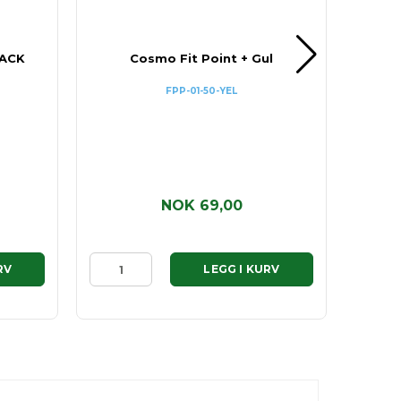
LACK
Cosmo Fit Point + Gul
K-
FPP-01-50-YEL
NOK 69,00
RV
LEGG I KURV