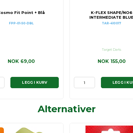
osmo Fit Point + Blå
K-FLEX SHAPE/NO6
INTERMEDIATE BLU
FPP-01-50-DBL
TAR-410017
Target Darts
NOK 69,00
NOK 155,00
LEGG I KURV
LEGG I K
Alternativer