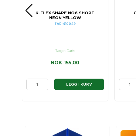
T
K-FLEX SHAPE NO6 SHORT
C
NEON YELLOW
TAR-410049
Target Darts
NOK 155,00
LEGG I KURV