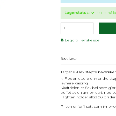
Lagerstatus:
19
Pk.
på l
Legg til i ønskeliste
Beskrivelse
Target K-Flex støpte bakstkker o
K-Flex er lettere enn andre st
jevnere kasting.
Skaftdelen er flexibel som gjør
truffet av en annen dart, noe s
Flighten holder alltid 90 grader
Prisen er for 1 sett som inneho