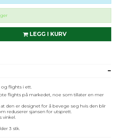
ager
LEGG I KURV
g flights i ett.
øpte flights på markedet, noe som tillater en mer
 at den er designet for å bevege seg hvis den blir
om reduserer sjansen for utsprett.
s vinkel.
lder 3 stk.