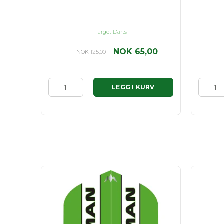
Target Darts
NOK 65,00
NOK 125,00
RV
LEGG I KURV