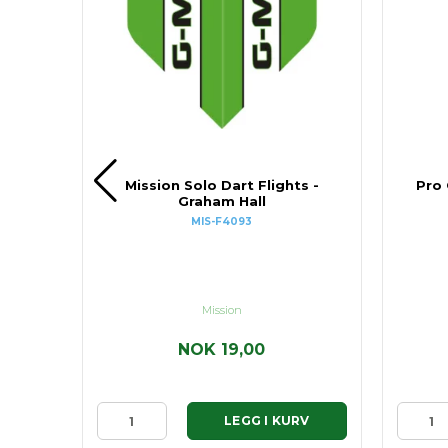
30MM
Mission Solo Dart Flights -
Pro
Graham Hall
MIS-F4093
Mission
NOK 19,00
RV
LEGG I KURV