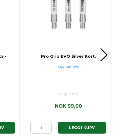
ts -
Pro Grip EVO Silver Kort.
K-
TAR-380079
Target Darts
NOK 59,00
RV
LEGG I KURV