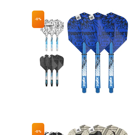
-0%
-0%