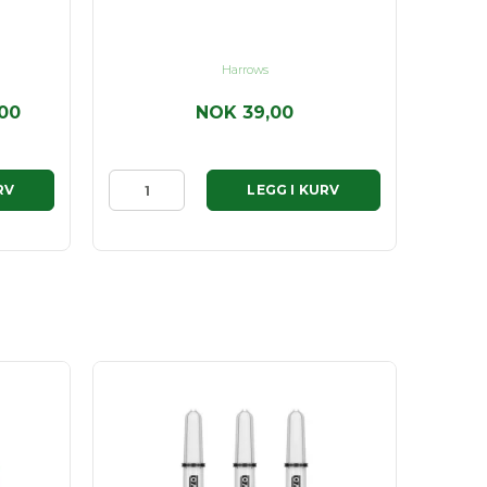
Harrows
00
NOK 39,00
RV
LEGG I KURV