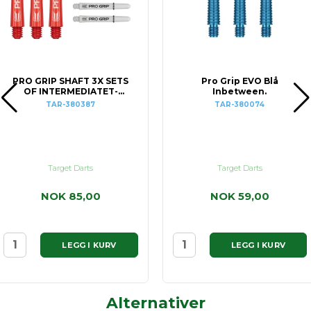
PRO GRIP SHAFT 3X SETS
Pro Grip EVO Blå
OF INTERMEDIATET-
Inbetween.
Red/Blue/ White
TAR-380387
TAR-380074
Target Darts
Target Darts
NOK 85,00
NOK 59,00
LEGG I KURV
LEGG I KURV
Alternativer