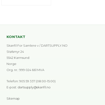
KONTAKT
Skanfil For Samlere v / DARTSUPPLY.NO
Stølsmyr 24
5542 Karmsund
Norge
Org. nr.
:
999 024 661 MVA
Telefon
:
905 59 337 (08:00-15:00)
E-post
:
dartsupply@skanfil.no
Sitemap