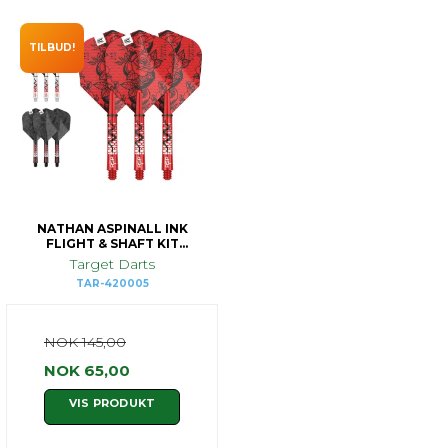
TILBUD!
NATHAN ASPINALL INK
FLIGHT & SHAFT KIT
INTERMEDIATE
Target Darts
TAR-420005
NOK 145,00
NOK 65,00
VIS PRODUKT