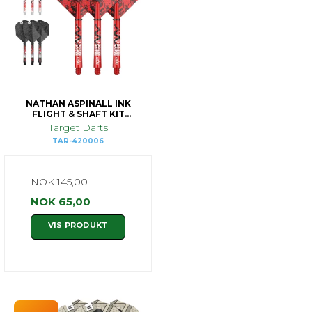
NATHAN ASPINALL INK
FLIGHT & SHAFT KIT
MEDIUM
Target Darts
TAR-420006
NOK 145,00
NOK 65,00
VIS PRODUKT