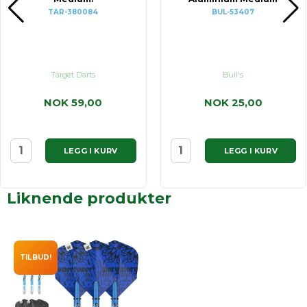
TAR-380084
BUL-53407
Target Darts
Bull's
NOK 59,00
NOK 25,00
LEGG I KURV
LEGG I KURV
Liknende produkter
TILBUD!