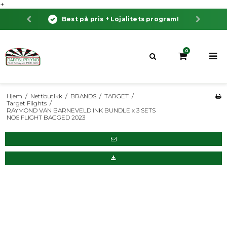
+
Best på pris + Lojalitets program!
B
0
Hjem
/
Nettbutikk
/
BRANDS
/
TARGET
/
Target Flights
/
RAYMOND VAN BARNEVELD INK BUNDLE x 3 SETS
NO6 FLIGHT BAGGED 2023