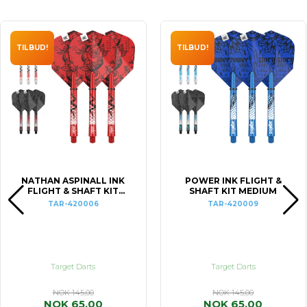
TILBUD!
TILBUD!
NATHAN ASPINALL INK
POWER INK FLIGHT &
FLIGHT & SHAFT KIT
SHAFT KIT MEDIUM
MEDIUM
TAR-420006
TAR-420009
Target Darts
Target Darts
NOK 145,00
NOK 145,00
NOK 65,00
NOK 65,00