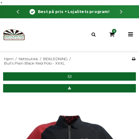
+
Best på pris + Lojalitets program!
0
Hjem
/
Nettbutikk
/
BEKLEDNING
/
Bull's Plain Black-Red Polo - XXXL