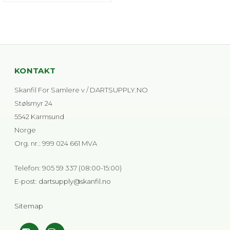
KONTAKT
Skanfil For Samlere v / DARTSUPPLY.NO
Stølsmyr 24
5542 Karmsund
Norge
Org. nr.
:
999 024 661 MVA
Telefon
:
905 59 337 (08:00-15:00)
E-post
:
dartsupply@skanfil.no
Sitemap