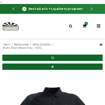
+
Best på pris + Lojalitets program!
Bestill før klo
0
Hjem
/
Nettbutikk
/
BEKLEDNING
/
Bull's Plain Black Polo - XXXL