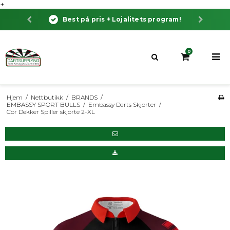
+
itets program!
Bestill før klokken 13:00 dag til da
0
Hjem
/
Nettbutikk
/
BRANDS
/
EMBASSY SPORT BULLS
/
Embassy Darts Skjorter
/
Cor Dekker Spiller skjorte 2-XL