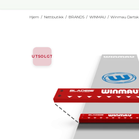
Hjem
/
Nettbutikk
/
BRANDS
/
WINMAU
/
Winmau Dartski
UTSOLGT