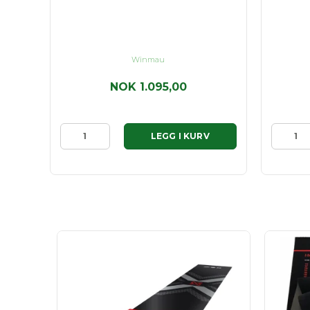
Winmau
9,00
NOK 1.095,00
LEGG I KURV