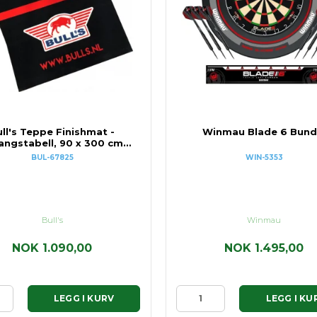
ll's Teppe Finishmat -
Winmau Blade 6 Bund
angstabell, 90 x 300 cm.
M/oche
BUL-67825
WIN-5353
Bull's
Winmau
NOK 1.090,00
NOK 1.495,00
LEGG I KURV
LEGG I KU