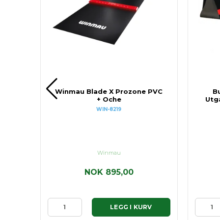
tte
Winmau Blade X Prozone PVC
Bu
+ Oche
Utg
WIN-8219
Winmau
NOK 895,00
RV
LEGG I KURV