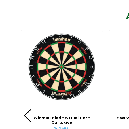
Winmau Blade 6 Dual Core
SWIS
Dartskive
WIN-3031