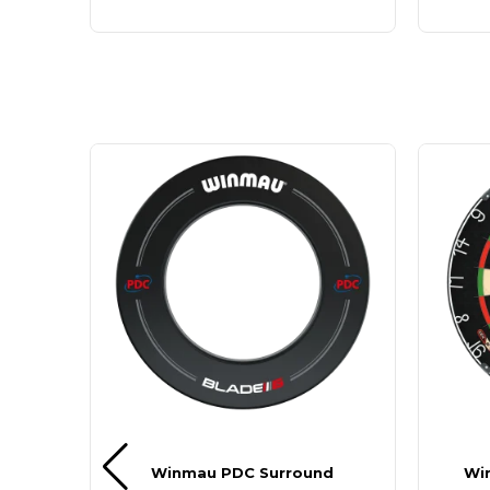
d Rød
Winmau PDC Surround
Wi