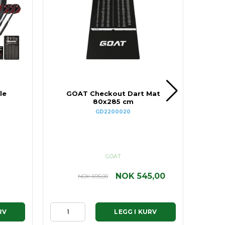
le
GOAT Checkout Dart Mat
80x285 cm
Bla
GD2200020
GOAT
NOK 545,00
NOK 695,00
RV
LEGG I KURV