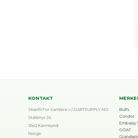
KONTAKT
MERKE
Skanfil For Samlere v / DARTSUPPLY.NO
Bull's
Condor
Stølsmyr 24
Embassy 
5542 Karmsund
GOAT
Norge
Grandart