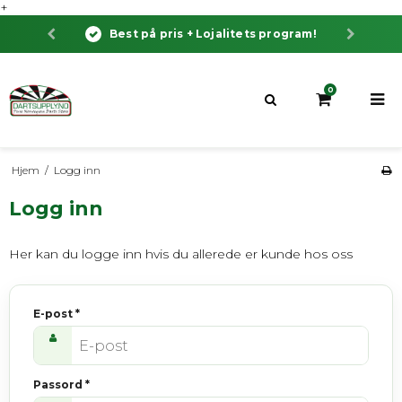
+
Best på pris + Lojalitets program!
0
Hjem
/
Logg inn
Logg inn
Her kan du logge inn hvis du allerede er kunde hos oss
E-post
*
Passord
*