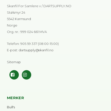
Skanfil For Samlere v / DARTSUPPLY.NO
Stølsmyr 24
5542 Karmsund
Norge
Org. nr.
:
999 024 661 MVA
Telefon
:
905 59 337 (08:00-15:00)
E-post
:
dartsupply@skanfil.no
Sitemap
MERKER
Bull's